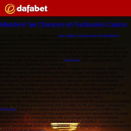
Meistern Sie Chancen im Turbonino Casino
August 26, 2025 11:04 am
Published by
euro_pred_admin
Leave your thoughts
Das Turbonino Casino, betrieben von dem Anbieter SkillOnNet Ltd., ist eine
dynamische Online-Glücksspielplattform, die seit 2020 für ihre attraktiven
Spielmöglichkeiten bekannt ist. Mit Lizenzen von Behörden wie der Malta Gaming
Authority bietet es eine sichere Spielumgebung. Ein Verständnis der Spielmathematik
ist entscheidend, um Gewinnchancen zu maximieren. Dieser Artikel beleuchtet, wie
diese Konzepte auf Spiele wie Roulette im
Turbonino
Casino angewendet werden
können, um das Spielerlebnis zu bereichern.
Die Wahrscheinlichkeitstheorie bildet die Grundlage aller Casinospiele. Spiele wie
Blackjack basieren auf mathematischen Berechnungen, die Erfolgsaussichten
bestimmen. Spielautomaten im Turbonino Casino, wie Book of Dead, nutzen einen
zertifizierten Zufallszahlengenerator (RNG), überwacht von der Malta Gaming
Authority, um Zufälligkeit zu gewährleisten. Der RNG sorgt dafür, dass Ergebnisse
unvorhersehbar bleiben und jeder Spin unabhängig ist, was Manipulationen
ausschließt und faire Bedingungen schafft. Die Plattform bietet über 2.000 Spiele von
Anbietern wie NetEnt, was eine breite Auswahl für Spieler sicherstellt.
Beim Roulette sind Wahrscheinlichkeiten klar berechenbar. Bei europäischem Roulette
beträgt die Chance, eine bestimmte Zahl zu treffen, 2,7 %, was Spielern ermöglicht,
Turbonino
strategisch zu wetten und fundierte Entscheidungen zu treffen. Beim
Blackjack hängen Chancen von den ausgeteilten Karten und der gewählten Strategie
ab. Kartenzählen ist online schwierig, aber grundlegende Wahrscheinlichkeiten
können den Hausvorteil senken. Die Spielauswahl, einschließlich Jackpot-Slots wie
Divine Fortune, bietet Spielern die Möglichkeit, verschiedene Strategien zu testen und
ihre Ergebnisse zu optimieren.