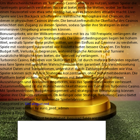
Um Wahrscheinlichkeiten im Turbonino Casino effektiv zu nutzen, sollten Spieler die
Spielregeln gründlich verstehen. Baccarat bietet einfache Wetten, wobei der Banker
einen Hausvorteil von etwa sehr niedrig hat, was es besonders attraktiv macht. Live-
Spiele wie Live Blackjack schaffen eine realistische Atmosphäre mit Chancen, die
denen in physischen Casinos ähneln. Die benutzerfreundliche Oberfläche des Casinos
erleichtert den Zugang zu diesen Spielen, sodass Spieler ihre Strategien in einer
immersiven Umgebung anwenden können.
Bonusangebote, wie der Willkommensbonus mit bis zu 100 Freispiele, verlängern die
Spielzeit und ermöglichen Strategietests. Die Umsatzbedingungen liegen bei hohem
Wert, weshalb Spieler diese prüfen sollten, um den Einfluss auf Gewinne zu verstehen.
Spiele mit niedrigem Hausvorteil wie Roulette bieten bessere Chancen. Ein festes
Budget hilft, Verluste zu begrenzen, während tägliche Aktionen und Turniere
zusätzliche Möglichkeiten bieten, die Spielzeit zu verlängern.
Turbonino Casino, betrieben von SkillOnNet Ltd., ist durch mehrere Behörden reguliert,
was faire Spiele mit geprüften Wahrscheinlichkeiten garantiert. SSL-Verschlüsselung
schützt Daten und Transaktionen, unterstützt durch Zahlungsmethoden wie Visa.
Spieler können sich auf ihre Strategien konzentrieren, ohne Sicherheitsbedenken. Die
Plattform bietet zudem ein VIP-Programm mit Belohnungen wie schnelleren
Auszahlungen und exklusiven Angeboten, was das Spielerlebnis weiter verbessert.
Zusammenfassend ist die Wahrscheinlichkeitstheorie ein Vorteil im Turbonino Casino.
Mit Spielkenntnissen, Budgetmanagement und strategischer Boninutzung können
Spieler ihre Chancen optimieren. Ob Anfänger oder Stratege, Turbonino Casino bietet
eine sichere Plattform für spannende Spielerlebnisse.
Categorised in:
Uncategorized
This post was written by euro_pred_admin
Leave a Reply
Your email address will not be published.
Required fields are marked
*
Comment