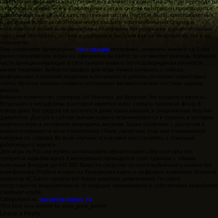
При пополнении счета криптомонетами взимается комиссия 2%, при переводе на
цифровой кошелек — 4%. Пополнение счета и снятие выигрышей производится
при помощи банковских карт, платежных систем (Neteller, Skrill), криптовалютных
и биржевых кошельков. Игроки могут входить через мобильный браузер и
пользоваться всеми возможностями платформы без установки дополнительных
программ. Интерфейс остается удобным и быстрым как на смартфонах, так и на
планшетах.
Они сохраняют функционал,
Регистрация
интерфейс, элементы меню и т.д. Если
ранее пользователь играл на официальном сайте, он не заметит разницы. Большая
часть функционирующих в сети онлайн-казино без подтверждения личности
имеют лицензии. Выбор площадки для игры нужно начинать с поиска
информации о наличии лицензии и легальности работы, отсеивая скриптовые
сайты. Многие онлайн-сервисы используют автоматические системы оценки
рисков.
Большое количество турниров (от обычных до фриролл, без входного взноса).
Встречаются виндфоллы, в которых имеется шанс сорвать призовой фонд. В
покер-руме без средств не останется даже проигравший, в специальных бэд-пит
джекпотах. Доступ к сайтам онлайн казино ограничивается в странах, в которых
азартные игры в интернете запрещены законом. Также проблемы с доступом к
казино появляются из-за технических сбоев, хакерских атак или повышенной
нагрузки на сервера. Во всех случаях его можно восстановить с помощью
работающего зеркала.
Для игры из России нужно использовать зеркало казино без паспорта (не
требуется верификация). Еженедельно проводятся слот-турниры с общим
призовым фондом до €35 000. Вывести средства со счета мобильного казино без
верификации Playfina можно на банковские карты и цифровые кошельки. Игровой
оператор BC.Game предлагает более азартных развлечений. На сайте
представлены видеоавтоматы от ведущих провайдеров и собственные разработки
гэмблинг-клуба.
Categorised in:
yunarmykuban.ru 10
This post was written by euro_pred_admin
Leave a Reply